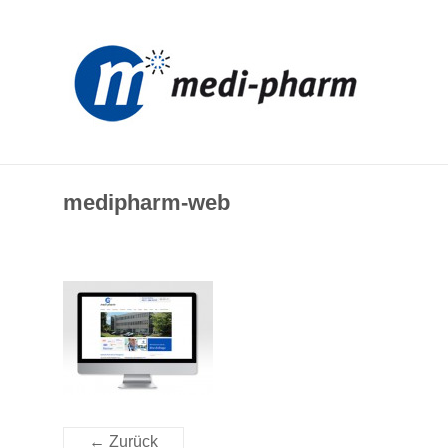
Zum
Inhalt
MEDI-
springen
PHARM
Medizinischer
Fachhandel
|
Praxisbedarf
medipharm-web
|
Praxismanagement
← Zurück