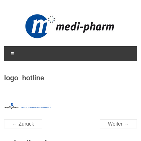
Zum
Inhalt
springen
MEDI-
Menü
PHARM
logo_hotline
Medizinischer
Fachhandel
|
Praxisbedarf
|
Praxismanagement
← Zurück
Weiter →