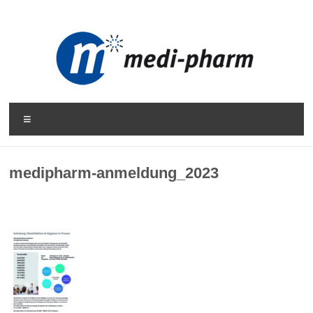
Zum
Inhalt
springen
MEDI-
Menü
PHARM
medipharm-anmeldung_2023
Medizinischer
Fachhandel
|
Praxisbedarf
|
Praxismanagement