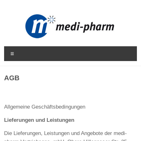
Zum
Inhalt
springen
MEDI-
Menü
PHARM
AGB
Medizinischer
Fachhandel
|
Praxisbedarf
Allgemeine Geschäftsbedingungen
|
Praxismanagement
Lieferungen und Leistungen
Die Lieferungen, Leistungen und Angebote der medi-